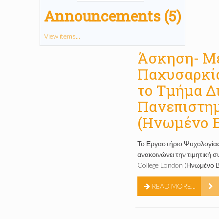
Announcements (5)
View items...
Άσκηση- Με
Παχυσαρκία
το Τμήμα Δ
Πανεπιστημ
(Ηνωμένο Β
Το Εργαστήριο Ψυχολογία
ανακοινώνει την τιμητική 
College London (Ηνωμένο Β
READ MORE...