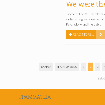
We were the
some of the MC members o
gathered a great number of 
Psychology and the Lab…
READ MORE...
ΈΝΑΡΞΗ
ΠΡΟΗΓΟΎΜΕΝΟ
1
2
3
Σελί
ΓΡΑΜΜΑΤΕΊΑ
msc@pe.uth.gr