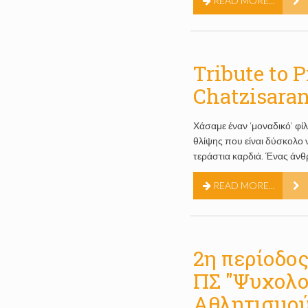
READ MORE...
Tribute to 
Chatzisaran
Χάσαμε έναν ‘μοναδικό’ φίλ
θλίψης που είναι δύσκολο
τεράστια καρδιά. Ένας ά
READ MORE...
2η περίοδο
ΠΣ "Ψυχολο
Αθλητισμού"