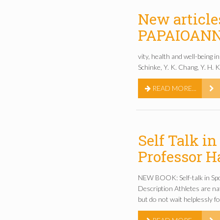
New article
PAPAIOANN
vity, health and well-being 
Schinke, Y. K. Chang, Y. H.
READ MORE...
Self Talk i
Professor H
NEW BOOK: Self-talk in Spor
Description Athletes are nat
but do not wait helplessly f