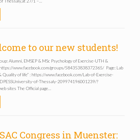
 of Thessaly,at 27/1 –…
come to our new students!
roup: Alumni, EMSEP & MSc Psychology of Exercise-UTH &
: https://www.facebook.com/groups/584353838372365/ Page: Lab
 Quality of life” : https://www.facebook.com/Lab-of-Exercise-
fe-DPESSUniversity-of-Thessaly-209974196001239/?
b sites The Official page…
SAC Congress in Muenster: