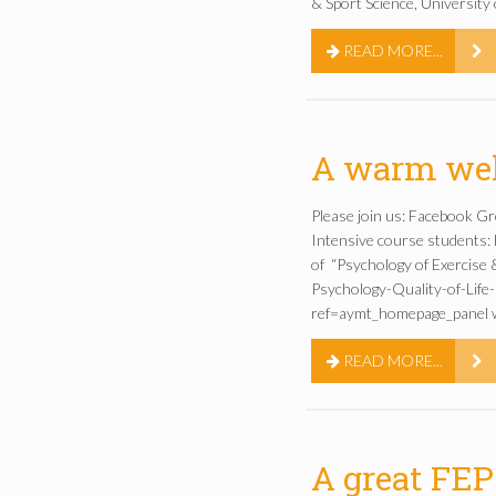
& Sport Science, University
READ MORE...
A warm wel
Please join us: Facebook G
Intensive course students
of “Psychology of Exercise &
Psychology-Quality-of-Li
ref=aymt_homepage_panel we
READ MORE...
A great FEP