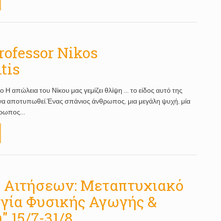
Professor Nikos
tis
ο Η απώλεια του Νίκου μας γεμίζει θλίψη … το είδος αυτό της
 να αποτυπωθεί.Ένας σπάνιος άνθρωπος, μια μεγάλη ψυχή, μία
νθρωπος…
ς Αιτήσεων: Μεταπτυχιακό
γία Φυσικής Αγωγής &
 15/7-31/8