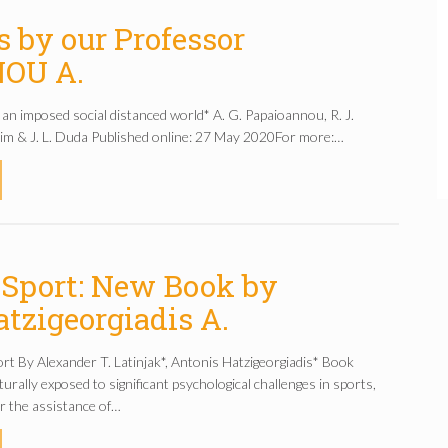
s by our Professor
OU A.
in an imposed social distanced world* A. G. Papaioannou, R. J.
 Kim & J. L. Duda Published online: 27 May 2020For more:…
n Sport: New Book by
atzigeorgiadis A.
t By Alexander T. Latinjak*, Antonis Hatzigeorgiadis* Book
urally exposed to significant psychological challenges in sports,
or the assistance of…