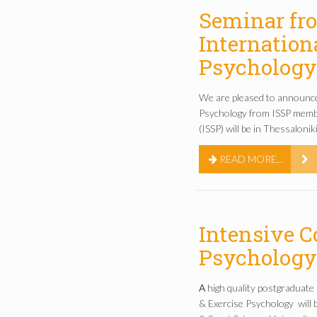
Seminar fr
Internation
Psychology 
We are pleased to announce
Psychology from ISSP membe
(ISSP) will be in Thessaloni
READ MORE...
Intensive C
Psychology
Α high quality postgraduate
& Exercise Psychology will 