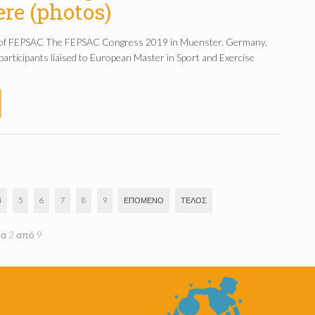
re (photos)
f FEPSAC The FEPSAC Congress 2019 in Muenster, Germany,
participants liaised to European Master in Sport and Exercise
4
5
6
7
8
9
ΕΠΌΜΕΝΟ
ΤΈΛΟΣ
δα 2 από 9