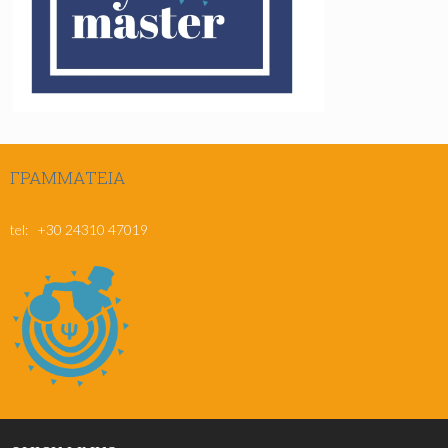
ΓΡΑΜΜΑΤΕΊΑ
msc@pe.uth.gr
tel: +30 24310 47019