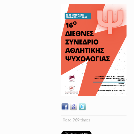
Read
969
times