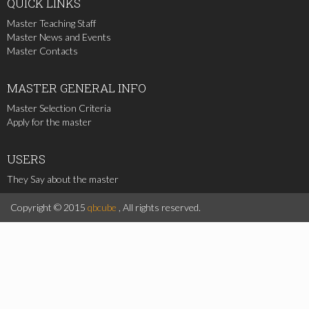
QUICK
LINKS
Master Teaching Staff
Master News and Events
Master Contacts
MASTER
GENERAL INFO
Master Selection Criteria
Apply for the master
USERS
They Say about the master
Copyright © 2015
qbcube
, All rights reserved.