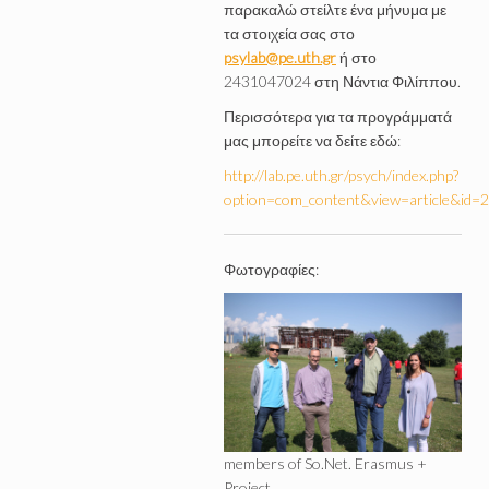
παρακαλώ στείλτε ένα μήνυμα με
τα στοιχεία σας στο
psylab@pe.uth.gr
ή στο
2431047024 στη Νάντια Φιλίππου.
Περισσότερα για τα προγράμματά
μας μπορείτε να δείτε εδώ:
http://lab.pe.uth.gr/psych/index.php?
option=com_content&view=article&id=
Φωτογραφίες:
members of So.Net. Erasmus +
Project