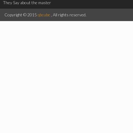
They Say about the master
Copyright © 2015
qbcube
, All rights reserved.