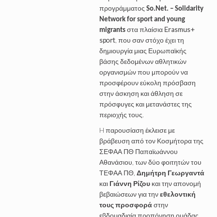
προγράμματος
So.Net. – Solidarity
Network for sport and young
στα πλαίσια
Erasmus+
migrants
sport
, που σαν στόχο έχει τη
δημιουργία μιας Ευρωπαϊκής
βάσης δεδομένων αθλητικών
οργανισμών που μπορούν να
προσφέρουν εύκολη πρόσβαση
στην άσκηση και άθληση σε
πρόσφυγες και μετανάστες της
περιοχής τους.
H παρουσίαση έκλεισε με
βράβευση από τον Κοσμήτορα της
ΣΕΦΑΑ ΠΘ Παπαϊωάννου
Αθανάσιου, των δύο φοιτητών του
ΤΕΦΑΑ ΠΘ,
Δημήτρη Γεωργαντά
και
Γιάννη Ρίζου
και την απονομή
βεβαιώσεων για την
εθελοντική
τους προσφορά
στην
εβδομαδιαία προπόνηση ομάδας