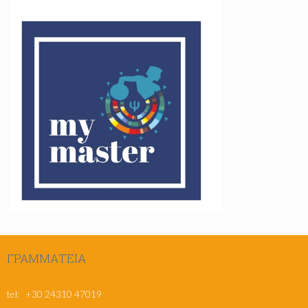
ΓΡΑΜΜΑΤΕΊΑ
msc@pe.uth.gr
tel: +30 24310 47019