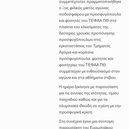
συμμετέχοντες πραγματοποιήθηκε
ο 2ος φιλικός μικτός αγώνας
ποδοσφαίρου με προσφυγόπουλα
και φοιτητές του ΤΕΦΑΑ ΠΘ στα
πλαίσια του κλεισίματος της
δεύτερης χρονιάς προπόνησης
προσφυγόπουλων στις
εγκαταστάσεις του Τμήματος.
Αγόρια και κορίτσια,
προσφυγόπουλα, φοιτητές και
φοιτήτριες του ΤΕΦΑΑ ΠΘ,
συμμετείχαν με ενθουσιασμό στον
αγώνα και στα αθλήματα στίβου.
Η ημέρα ξεκίνησε με παρουσίαση
για τις έννοιες της ισότητας, τίμιου
παιχνιδιού καθώς και για τα
ολυμπιακά ιδεώδη σε σχέση με την
προσφυγική κρίση.
Στη συνέχεια έγινε μια σύντομη
παρουσίαση του Ευρωπαϊκού