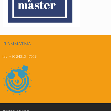
ΓΡΑΜΜΑΤΕΊΑ
msc@pe.uth.gr
tel: +30 24310 47019