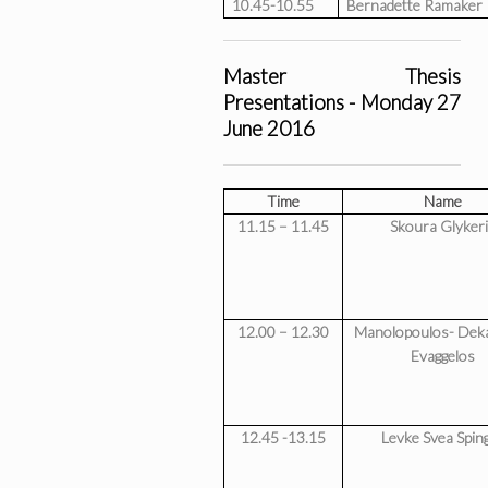
10.45-10.55
Bernadette Ramaker
Master Thesis
Presentations - Monday 27
June 2016
Time
Name
11.15 – 11.45
Skoura Glyker
12.00 – 12.30
Manolopoulos- Deka
Evaggelos
12.45 -13.15
Levke Svea Spin