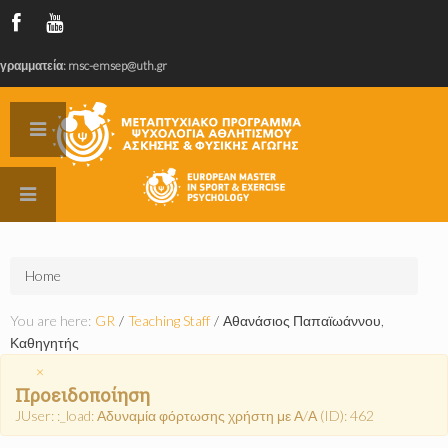
γραμματεία: msc-emsep@uth.gr
Home
You are here:
GR
/
Teaching Staff
/
Αθανάσιος Παπαϊωάννου,
Καθηγητής
×
Προειδοποίηση
JUser: :_load: Αδυναμία φόρτωσης χρήστη με Α/Α (ID): 462