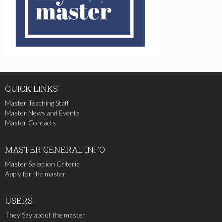
QUICK
LINKS
Master Teaching Staff
Master News and Events
Master Contacts
MASTER
GENERAL INFO
Master Selection Criteria
Apply for the master
USERS
They Say about the master