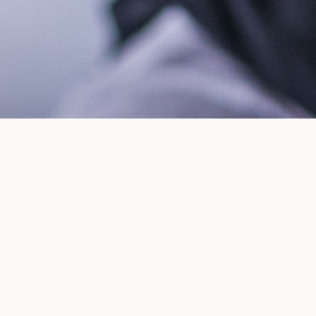
Καλώς Ήρθατε
Μαθήματα σε blocks εβδομάδων
Υψηλή ποιότητα διδασκόντων
Πράξη
Πράξη, Πράξη, Πράξη
Αναγνώριση από
ΓΕΣ