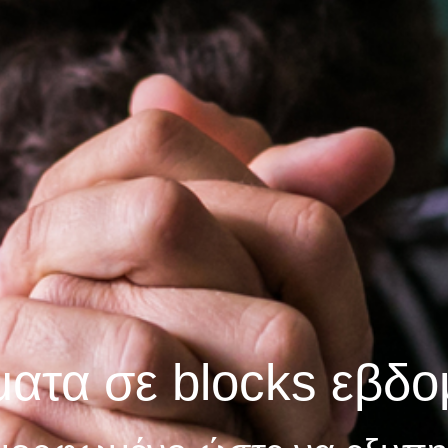
ατα σε blocks εβδ