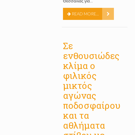
Θεσσαλίας για…
READ MORE...
Σε
ενθουσιώδες
κλίμα ο
φιλικός
μικτός
αγώνας
ποδοσφαίρου
και τα
αθλήματα