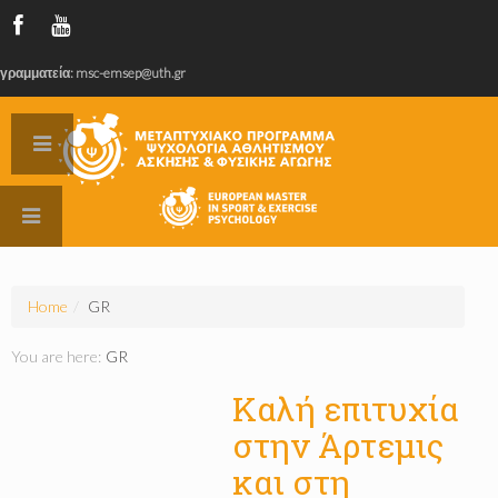
γραμματεία: msc-emsep@uth.gr
Home
/
GR
You are here:
GR
Καλή επιτυχία
στην Άρτεμις
και στη