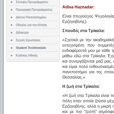
Σύνοψη Προγράμματος
Adisa Haznadar:
Περιγραφή Προγράμματος
Είναι πτυχιούχος Ψυχολογί
Δίκτυο Πανεπιστημίου
Ερζεγοβίνης).
Oδηγίες για την Αίτηση
Σπουδές στα Τρίκαλα:
Δίδακτρα
«Σχετικά με την ακαδημαϊκ
Συχνές Ερωτήσεις
ευτυχισμένη που συμμετέ
Student Testimonials
ενδιαφέροντά μου με κάθε 
Κώδικας Ηθικής
μάθω εδώ στα Τρίκαλα. Έχ
και συνεργάζονται μαζί μας, 
και είμαι πολύ ενθουσιασμέν
πανεπιστήμιο για της σπου
Θεσσαλίας.»
Η ζωή στα Τρίκαλα:
«Η ζωή στα Τρίκαλα είναι π
πόλη στην οποία ζούσα μέχ
Ερζεγοβίνης, αλλά η μικρή
και με πιο “ζεστή” ατμόσφ