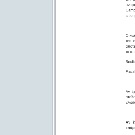
αναφο
Cambr
επίση
Ο κωδ
του σ
αποτε
τα απ
Sectio
Facul
Αν έχ
στεί
γλώσσ
Αν έ
επάρ