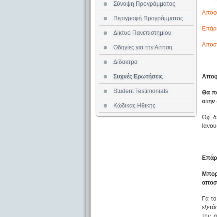
Σύνοψη Προγράμματος
Αποφο
Περιγραφή Προγράμματος
Επάρ
Δίκτυο Πανεπιστημίου
Αποστ
Oδηγίες για την Αίτηση
Δίδακτρα
Συχνές Ερωτήσεις
Αποφ
Student Testimonials
Θα π
στην 
Κώδικας Ηθικής
Όχι δ
Ιανου
Επάρ
Μπορ
αποσ
Γα το
εξετά
την α