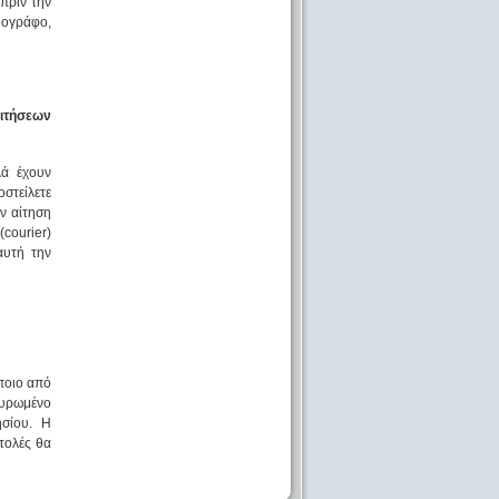
 πριν την
ιογράφο,
αιτήσεων
λά έχουν
στείλετε
ην αίτηση
courier)
αυτή την
;
άποιο από
ικυρωμένο
ησίου. Η
τολές θα