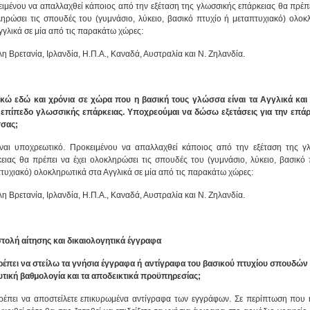
ιμένου να απαλλαχθεί κάποιος από την εξέταση της γλωσσικής επάρκειας θα πρέπει
ηρώσει τις σπουδές του (γυμνάσιο, λύκειο, βασικό πτυχίο ή μεταπτυχιακό) ολοκ
γγλικά σε μία από τις παρακάτω χώρες:
η Βρετανία, Ιρλανδία, Η.Π.Α., Καναδά, Αυστραλία και Ν. Ζηλανδία.
ικώ εδώ και χρόνια σε χώρα που η βασική τους γλώσσα είναι τα Αγγλικά και
 επίπεδο γλωσσικής επάρκειας. Υποχρεούμαι να δώσω εξετάσεις για την επάρ
σας;
ναι υποχρεωτικό. Προκειμένου να απαλλαχθεί κάποιος από την εξέταση της γ
ειας θα πρέπει να έχει ολοκληρώσει τις σπουδές του (γυμνάσιο, λύκειο, βασικό 
τυχιακό) ολοκληρωτικά στα Αγγλικά σε μία από τις παρακάτω χώρες:
η Βρετανία, Ιρλανδία, Η.Π.Α., Καναδά, Αυστραλία και Ν. Ζηλανδία.
ολή αίτησης και δικαιολογητικά έγγραφα
έπει να στείλω τα γνήσια έγγραφα ή αντίγραφα του βασικού πτυχίου σπουδών 
τική βαθμολογία και τα αποδεικτικά προϋπηρεσίας;
έπει να αποστείλετε επικυρωμένα αντίγραφα των εγγράφων. Σε περίπτωση που 