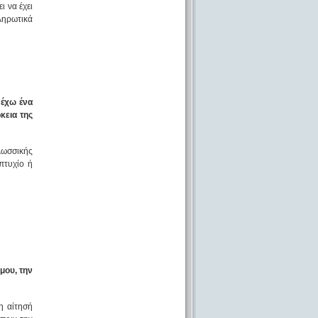
 να έχει
ληρωτικά
 έχω ένα
κεια της
λωσσικής
πτυχίο ή
μου, την
η αίτησή