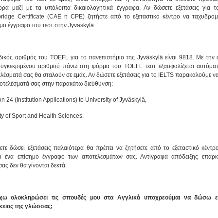
ρά μαζί με τα υπόλοιπα δικαιολογητικά έγγραφα. Αν δώσετε εξετάσεις για τ
idge Certificate (CAE ή CPE) ζητήστε από το εξεταστικό κέντρο να ταχυδρομ
μο έγγραφο του τεστ στην Jyväskylä.
ικός αριθμός του TOEFL για το πανεπιστήμιο της Jyväskylä είναι 9818. Με την
υγκεκριμένου αριθμού πάνω στη φόρμα του TOEFL τεστ εξασφαλίζεται αυτόματ
λέσματά σας θα σταλούν σε εμάς. Αν δώσετε εξετάσεις για το IELTS παρακαλούμε να
οτελέσματά σας στην παρακάτω διεύθυνση:
n 24 (Institution Applications) to University of Jyväskylä,
ty of Sport and Health Sciences.
ετε δώσει εξετάσεις παλαιότερα θα πρέπει να ζητήσετε από το εξεταστικό κέντρ
λει ένα επίσημο έγγραφο των αποτελεσμάτων σας. Αντίγραφα απόδειξης επάρκ
ας δεν θα γίνονται δεκτά.
χω ολοκληρώσει τις σπουδές μου στα Αγγλικά υποχρεούμαι να δώσω εξ
κειας της γλώσσας;