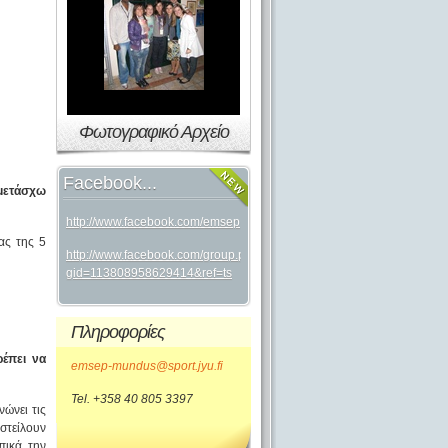
Φωτογραφικό Αρχείο
Facebook...
μμετάσχω
http://www.facebook.com/emsep
ας της 5
http://www.facebook.com/group.php?
gid=113808958629414&ref=ts
Πληροφορίες
έπει να
emsep-mundus@sport.jyu.fi
Tel. +358 40 805 3397
ώνει τις
στείλουν
πικά την