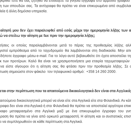
γκριθεί τότε θα σας ζητηθεί να επιδείξετε τα γνήσια έγγραφα στο αρμόδιο γραφείο
η των σπουδών σας. Τα αντίγραφα θα πρέπει να είναι επικυρωμένα από συμβολα
εία ή άλλη δημόσια υπηρεσία.
αίτησή μου δεν έχει παραλειφθεί από εσάς μέχρι την ημερομηνία λήξης των 
ώ να στείλω την αίτηση με
fax
πριν την ημερομηνία λήξης;
ιτήσεις οι οποίες παραλαμβάνονται μετά το πέρας της προθεσμίας λήξης αλ
ιστεί εμπρόθεσμα από το ταχυδρομείο θα λαμβάνονται στη διαδικασία. Μην απο
δήποτε έγγραφο μέσω e-mail. Για το λόγο αυτό βεβαιωθείτε ότι έχετε αποστείλει τ
κ των προτέρων. Καλό θα είναι να χρησιμοποιήσετε μια εταιρία ταχυμεταφορών (
να είστε σίγουροι ότι η αίτηση σας θα φτάσει πριν την προθεσμία λήξης. Σε 
τωση σημειώστε στον φάκελο τον τηλεφωνικό αριθμό: +358 14 260 2000.
νεται στην περίπτωση που τα απαιτούμενα δικαιολογητικά δεν είναι στα Αγγλικά
αιτούμενα δικαιολογητικά μπορεί να είναι είτε στα Αγγλικά είτε στα Φιλανδικά. Αν κ
γραφα δεν είναι στα Αγγλικά ή στα Φιλανδικά θα πρέπει να αποσταλεί αργότερα επ
γραφο μεταφρασμένο στα Αγγλικά μαζί με ένα επικυρωμένο έγγραφο του γν
ραση θα πρέπει να γίνει από ορκωτό μεταφραστή. Η αίτηση και οι συστατικές επισ
ι να συμπληρωθούν σε κάθε περίπτωση στα Αγγλικά.