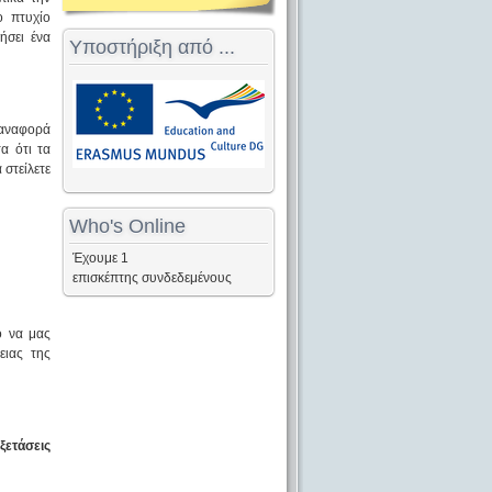
ο πτυχίο
ήσει ένα
Υποστήριξη από ...
 αναφορά
α ότι τα
 στείλετε
Who's Online
Έχουμε 1
επισκέπτης συνδεδεμένους
ο να μας
ειας της
ετάσεις