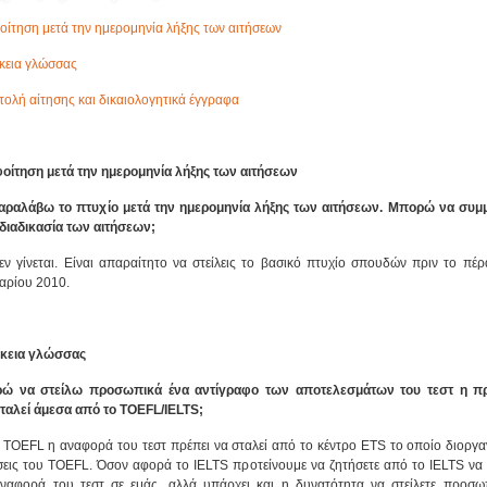
ίτηση μετά την ημερομηνία λήξης των αιτήσεων
κεια γλώσσας
ολή αίτησης και δικαιολογητικά έγγραφα
οίτηση μετά την ημερομηνία λήξης των αιτήσεων
αραλάβω το πτυχίο μετά την ημερομηνία λήξης των αιτήσεων. Μπορώ να συ
διαδικασία των αιτήσεων;
εν γίνεται. Είναι απαραίτητο να στείλεις το βασικό πτυχίο σπουδών πριν το πέρ
αρίου 2010.
κεια γλώσσας
ώ να στείλω προσωπικά ένα αντίγραφο των αποτελεσμάτων του τεστ η πρ
ταλεί άμεσα από το
TOEFL
/
IELTS
;
 TOEFL η αναφορά του τεστ πρέπει να σταλεί από το κέντρο ETS το οποίο διοργαν
σεις του TOEFL. Όσον αφορά το IELTS προτείνουμε να ζητήσετε από το IELTS να 
ναφορά του τεστ σε εμάς, αλλά υπάρχει και η δυνατότητα να στείλετε προσω