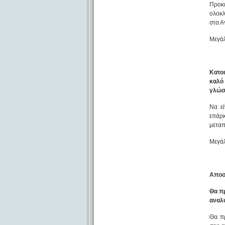
Προκε
ολοκλ
στα Α
Μεγάλ
Κατο
καλό
γλώσ
Να εί
επάρκ
μεταπ
Μεγάλ
Αποστ
Θα πρ
αναλυ
Θα πρ