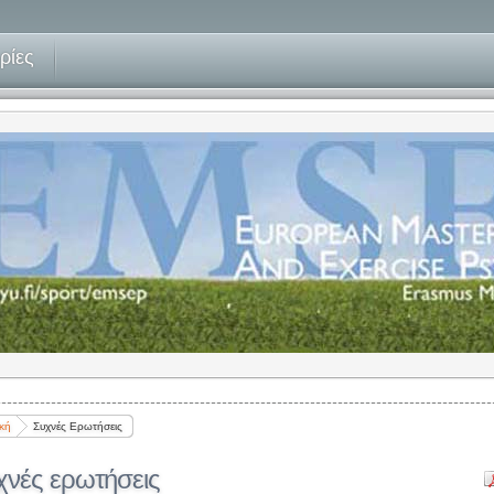
ρίες
κή
Συχνές Ερωτήσεις
χνές ερωτήσεις