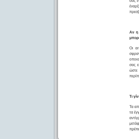
σας ε
έναρξ
πρεσβ
Αν η 
μπορ
Οι α
σφραγ
οποιο
σας ε
ώστε 
περίπ
Τι γί
Τα απ
τα έγ
αντί
μετάφ
πρέπε